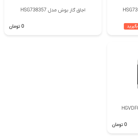
اجاق گاز بوش مدل HSG738357
0 تومان
بگیرید
0 تومان