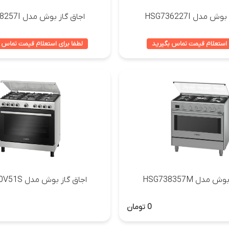
ش مدل HSG736227I
اجاق گاز بوش مدل HSG738257I
 استعلام قیمت تماس بگیرید
لطفا برای استعلام قیمت تماس 
 مدل HSG738357M
اجاق گاز بوش مدل HGVDF0V51S
0 تومان