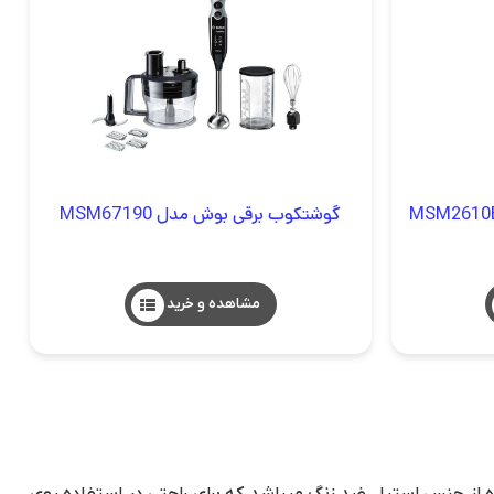
گوشتکوب برقی بوش مدل MSM67190
مشاهده و خرید
MSM88ساخت کشور اسلونی و به رنگ استیل با توان مصرفی 800 وات وسیله ای با طراحی زیبا و 3 کاره از جنس استیل ضد زنگ میباشد که برای راحتی در استفاده روی