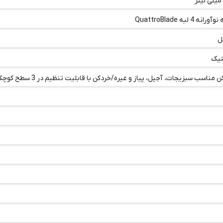
انه 4 لبه QuattroBlade
ل
تیک
مناسب سبزیجات، آجیل، پیاز و غیره/خردکن با قابلیت تنظیم در 3 سطح کوچک، متوسط و بزرگ