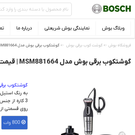
وبلاگ بوش
نمایندگی بوش شریعتی
درباره ما
تم
فروشگاه بوش
->
گوشت کوب برقی بوش
->
گوشتکوب برقی بوش مدل MSM881664
گوشتکوب برقی بوش مدل MSM881664 | قیمت عالی | اورجینال
گوشتکوب برق
3 کاره از جن
روی قسمتی از
800 وات