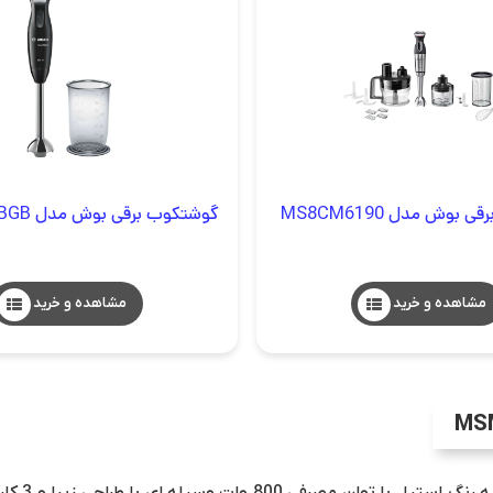
بوش مدل MS8CM6190
گوشتکوب برقی بوش مدل MSM2610BGB
مشاهده و خرید
مشاهده و خرید
مدل 1664