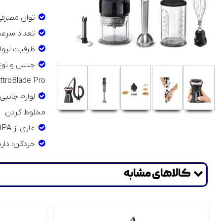
توان مصرفی : 800
تعداد سرعت: 12 سرعت + 
ظرفیت لیوان مدرج :
QuattroBlade Pro و از جنس استی
مخلوط کردن
عاری از BPA در بخش های پلاستیکی در تماس با مواد غذایی
خردکن: دارد
کالاهای مشابه